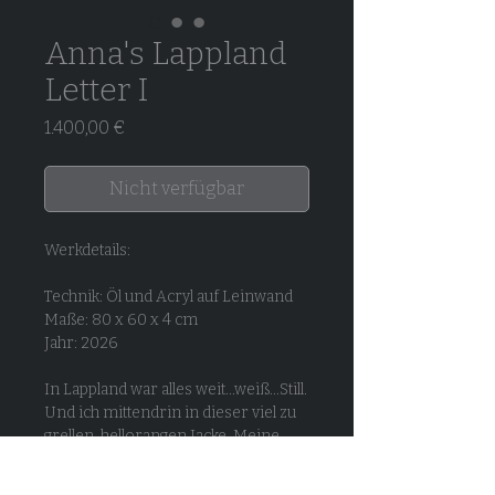
Anna's Lappland
Letter I
Preis
1.400,00 €
Nicht verfügbar
Werkdetails:
Technik: Öl und Acryl auf Leinwand
Maße: 80 x 60 x 4 cm
Jahr: 2026
In Lappland war alles weit...weiß...Still.
Und ich mittendrin in dieser viel zu
grellen, hellorangen Jacke. Meine
Freundin meinte irgendwann, sie
müsse mich nie suchen. Ich war