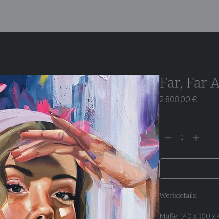
GALERIE
Far, Far 
Preis
2.800,00 €
Anzahl
*
Werkdetails:
Maße: 140 x 100 x