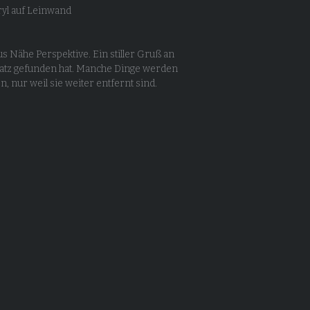
ryl auf Leinwand
us Nähe Perspektive. Ein stiller Gruß an
Platz gefunden hat. Manche Dinge werden
, nur weil sie weiter entfernt sind.