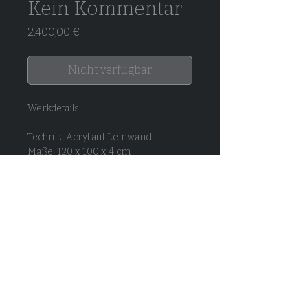
Kein Kommentar
Preis
2.400,00 €
Nicht verfügbar
Werkdetails:
Technik: Acryl auf Leinwand
Maße: 120 x 100 x 4 cm
Jahr: 2025
„Kein Kommentar“ knüpft an
meine
Spill the Tea
-Serie an: Was
gibt’s Neues?